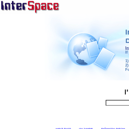
ם
I
If
1)
2)
F
ן